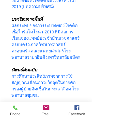
ระบาดของโรคติดเชื้อไวรัสโคโรนา 
2019 (บทความปริทัศน์)
บทเรียนจากพื้นที่
ผลกระทบของการระบาดของโรคติด
เชื้อไวรัสโคโรนา-2019 ที่มีต่อการ
เรียนของแพทย์ประจำบ้านเวชศาสตร์
ครอบครัว ภาควิชาเวชศาสตร์
ครอบครัว คณะแพทยศาสตร์โรง
พยาบาลรามาธิบดี มหาวิทยาลัยมหิดล
นิพนธ์ต้นฉบับ  
การศึกษาประสิทธิภาพจากการใช้
สัญญาณเตือนภาวะวิกฤตในการคัด
กรองผู้ป่วยติดเชื้อในกระแสเลือด โรง
พยาบาลชุมชน
ปัจจัยที่สัมพันธ์กับภาวะนอนไม่
Phone
Email
Facebook
หลับในผู้สูงอายุที่มารับบริการในหน่วย
ปฐมภูมิ  โรงพยาบาลภูมิพลอดุลยเดช