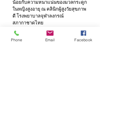
น้อยกับความหนาแน่นของมวลกระดูก
ในหญิงสูงอายุ ณ คลินิกผู้สูงวัยสุขภาพ
ดี โรงพยาบาลจุฬาลงกรณ์ 
สภากาชาดไทย
ความสัมพันธ์ระหว่างการรับรู้ความ
Phone
Email
Facebook
เจ็บป่วยและความเชื่อเกี่ยวกับยาต่อ
ความร่วมมือในการรับประทานยาในผู้
ป่วยเบาหวานชนิดที่ 2 ที่ประกอบ
อาชีพเกษตรกรรมทำสวนยางพารา
การวัดความเที่ยงตรง ความไวและ
ความจำเพาะแบบสอบถาม Knee 
Osteoarthritis Pre-Screening ใน
การคัดกรองผู้ป่วยโรคเข่าเสื่อมฉบับ
ภาษาไทย
ปัจจัยที่มีความสัมพันธ์กับการเข้ารับ
การฉีดวัคซีนป้องกันโรคงูสวัดในผู้สูง
อายุ