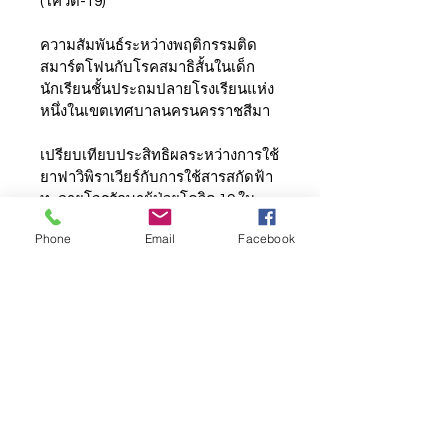
(โควิด-19)
ความสัมพันธ์ระหว่างพฤติกรรมติด
สมาร์ตโฟนกับโรคสมาธิสั้นในเด็ก
นักเรียนชั้นประถมปลายโรงเรียนแห่ง
หนึ่งในเขตเทศบาลนครนครราชสีมา
เปรียบเทียบประสิทธิผลระหว่างการใช้
ยาฟาวิพิราเวียร์กับการใช้สารสกัดฟ้า
ทะลายโจรรักษาผู้ป่วยโควิด 19 ใน
กลุ่มผู้ไม่มีอาการหรือมีอาการเล็กน้อย
Phone
Email
Facebook
ความชุกและปัจจัยที่เกี่ยวข้องกับภาวะ
เครียดในผู้ป่วยโควิดที่ได้รับการดูแล
แบบกักตัวที่บ้าน
การรับรู้กระบวนการประชุมครอบครัว
ของญาติผู้ป่วยต่อการประชุม
ครอบครัวที่ทำโดยแพทย์เวชศาสตร์
ครอบครัวในการดูแลรักษาแบบประ
คับประคอง